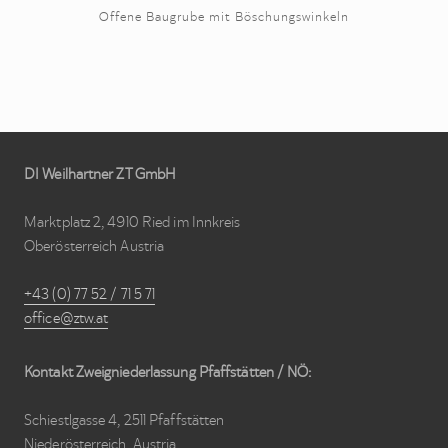
Offene Baugrube mit Böschungswinkeln
Site
DI Weilhartner ZT GmbH
Footer
Marktplatz 2, 4910 Ried im Innkreis
Oberösterreich Austria
+43 (0) 77 52 / 71 5 71
office@ztw.at
Kontakt Zweigniederlassung Pfaffstätten / NÖ:
Schiestlgasse 4, 2511 Pfaffstätten
Niederösterreich, Austria