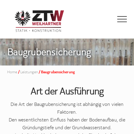
Menu
Skip
to
main
Menu
content
Statik
·
Baugrubensicherung
Konstruktion
Home
/
Leistungen
/
Baugrubensicherung
Art der Ausführung
Die Art der Baugrubensicherung ist abhängig von vielen
Faktoren.
Den wesentlichsten Einfluss haben der Bodenaufbau, die
Gründungstiefe und der Grundwasserstand.