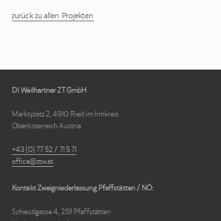
zurück zu allen Projekten
Site
DI Weilhartner ZT GmbH
Footer
Marktplatz 2, 4910 Ried im Innkreis
Oberösterreich Austria
+43 (0) 77 52 / 71 5 71
office@ztw.at
Kontakt Zweigniederlassung Pfaffstätten / NÖ:
Schiestlgasse 4, 2511 Pfaffstätten