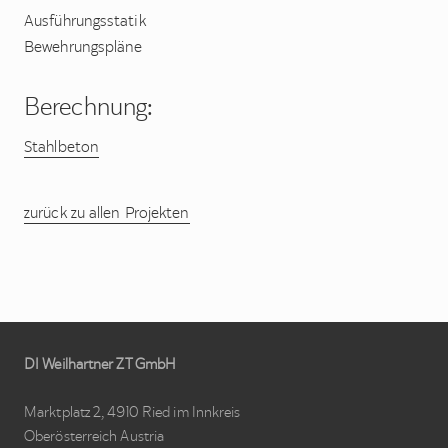
Ausführungsstatik
Bewehrungspläne
Berechnung:
Stahlbeton
zurück zu allen Projekten
Site
DI Weilhartner ZT GmbH
Footer
Marktplatz 2, 4910 Ried im Innkreis
Oberösterreich Austria