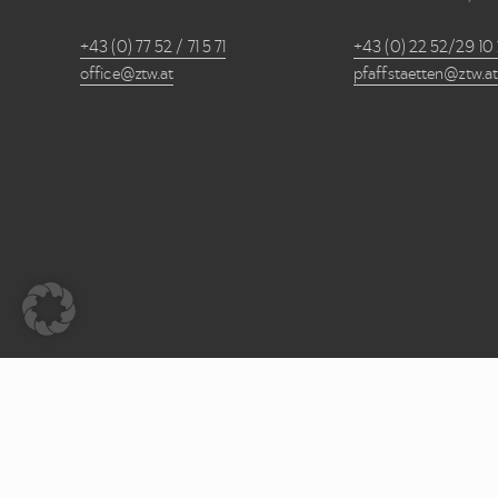
+43 (0) 77 52 / 71 5 71
+43 (0) 22 52/29 10 
office@ztw.at
pfaffstaetten@ztw.at