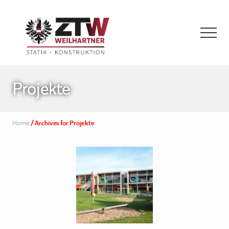
Menu
Skip
to
main
Menu
content
Statik
·
Projekte
Konstruktion
Home
/
Archives for Projekte