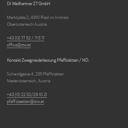
i
Site
DI Weilhartner ZT GmbH
e
Footer
d
,
Marktplatz 2, 4910 Ried im Innkreis
R
Oberösterreich Austria
i
e
d
+43 (0) 77 52 / 71 5 71
i
m
office@ztw.at
I
n
n
Kontakt Zweigniederlassung Pfaffstätten / NÖ:
k
r
e
Schiestlgasse 4, 2511 Pfaffstätten
i
s
Niederösterreich, Austria
+43 (0) 22 52/29 10 21
pfaffstaetten@ztw.at